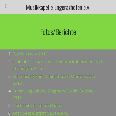
Musikkapelle Engerazhofen e.V.
Fotos/Berichte
Bockbierfest 2013
Frühjahrskonzert mit Taktstockübergabe und
Ehrungen 2013
Wandertag zum Maifest nach Merazhofen
2013
Stimmungsabend Wagners Stadel Badsee
2013
Hochzeit Celine und Gerd
Abschiedsauftritt Caos-Band