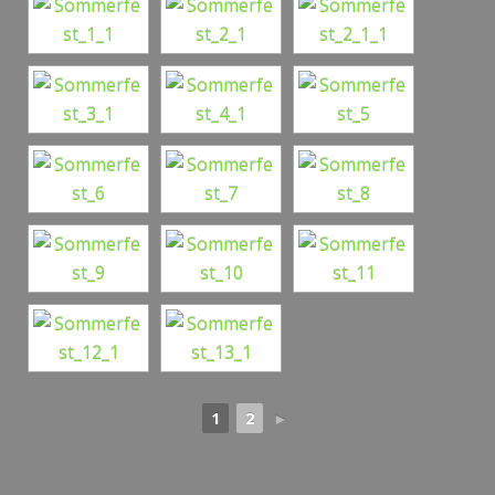
1
2
►