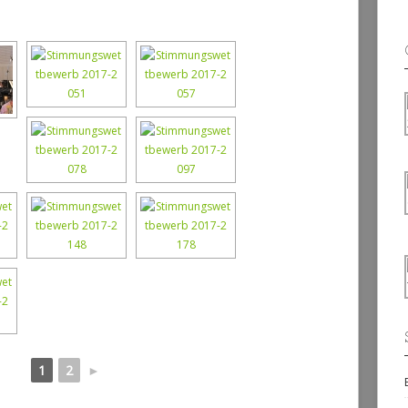
1
2
►