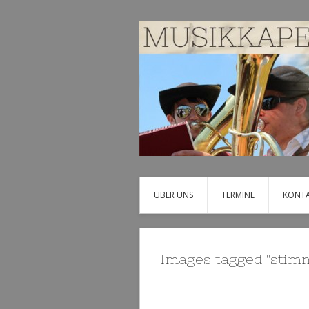
ÜBER UNS
TERMINE
KONT
Images tagged "stim