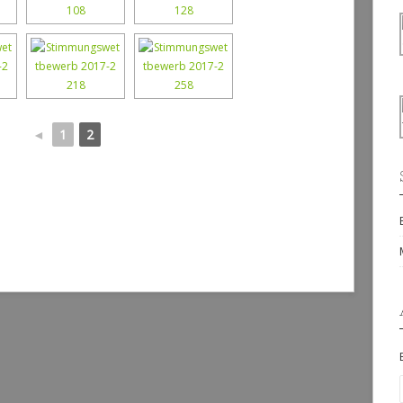
◄
1
2