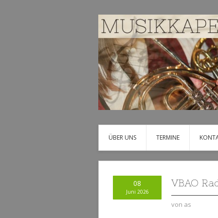
ÜBER UNS
TERMINE
KONT
VBAO Rad
08
Juni 2026
von
as