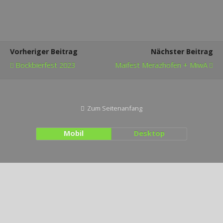
Vorheriger Beitrag
Nächster Beitrag
Bockbierfest 2023
Maifest Merazhofen + MiwA
Zum Seitenanfang
Mobil
Desktop