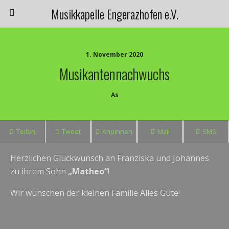
Musikkapelle Engerazhofen e.V.
1. November 2020
Musikantennachwuchs
As
Teilen
Tweet
Anpinnen
Mail
SMS
Herzlichen Glückwunsch an Franziska und Johannes
zu ihrem Sohn
„Matheo“
!
Wir wünschen der kleinen Familie Alles Gute!