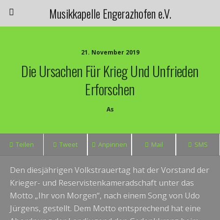
Musikkapelle Engerazhofen e.V.
21. November 2019
Die Ursachen Für Krieg Und Unfrieden
Erforschen
As
Teilen
Tweet
Anpinnen
Mail
SMS
Den diesjährigen Volkstrauertag hat der Vorstand der
Krieger- und Reservistenkameradschaft unter das
Motto „Ihr von Morgen“, nach einem Song von Udo
Jürgens, gestellt.
Dem Motto entsprechend hat eine