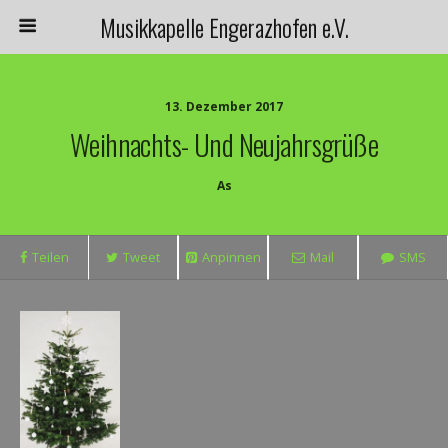
Musikkapelle Engerazhofen e.V.
13. Dezember 2017
Weihnachts- Und Neujahrsgrüße
As
Teilen
Tweet
Anpinnen
Mail
SMS