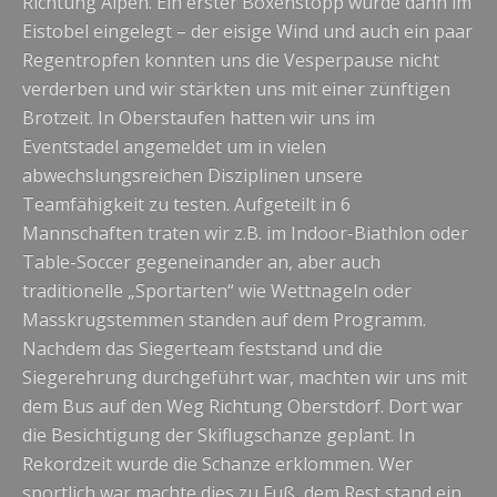
Richtung Alpen. Ein erster Boxenstopp wurde dann im
Eistobel eingelegt – der eisige Wind und auch ein paar
Regentropfen konnten uns die Vesperpause nicht
verderben und wir stärkten uns mit einer zünftigen
Brotzeit. In Oberstaufen hatten wir uns im
Eventstadel angemeldet um in vielen
abwechslungsreichen Disziplinen unsere
Teamfähigkeit zu testen. Aufgeteilt in 6
Mannschaften traten wir z.B. im Indoor-Biathlon oder
Table-Soccer gegeneinander an, aber auch
traditionelle „Sportarten“ wie Wettnageln oder
Masskrugstemmen standen auf dem Programm.
Nachdem das Siegerteam feststand und die
Siegerehrung durchgeführt war, machten wir uns mit
dem Bus auf den Weg Richtung Oberstdorf. Dort war
die Besichtigung der Skiflugschanze geplant. In
Rekordzeit wurde die Schanze erklommen. Wer
sportlich war machte dies zu Fuß, dem Rest stand ein