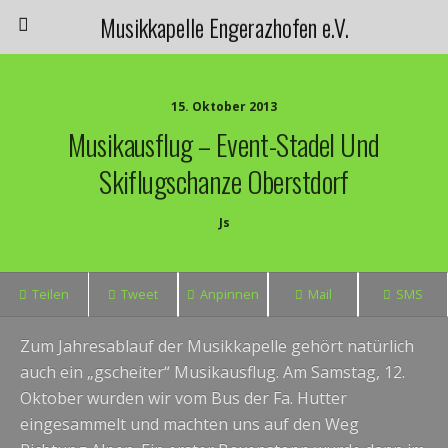
Musikkapelle Engerazhofen e.V.
15. Oktober 2013
Musikausflug – Event-Stadel Und
Skiflugschanze Oberstdorf
Js
Teilen
Tweet
Anpinnen
Mail
SMS
Zum Jahresablauf der Musikkapelle gehört natürlich
auch ein „gscheiter“ Musikausflug.
Am Samstag, 12.
Oktober wurden wir vom Bus der Fa. Hutter
eingesammelt und machten uns auf den Weg